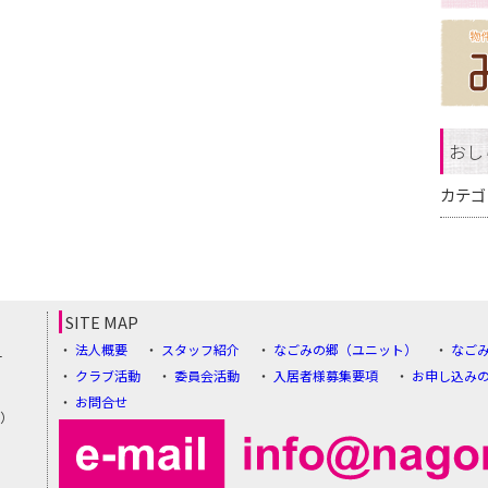
おし
カテゴ
SITE MAP
法人概要
スタッフ紹介
なごみの郷（ユニット）
なご
1
クラブ活動
委員会活動
入居者様募集要項
お申し込み
お問合せ
5）