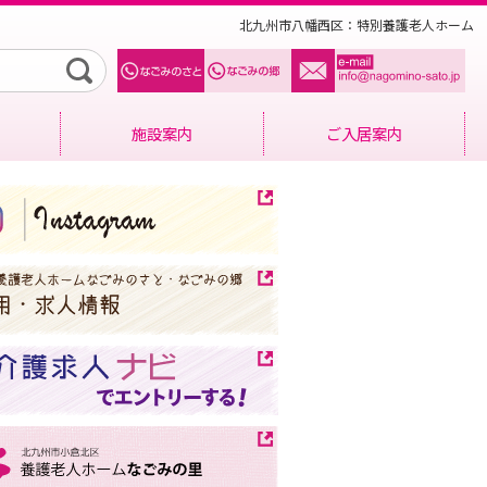
北九州市八幡西区：特別養護老人ホーム
施設案内
ご入居案内
なごみの郷（ユニット）
入居者様募集要項
なごみのさと（多床室）
お申し込みの流れ